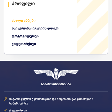
პროფილი
ახალი ამბები
საქაერონავიგაციის ლოგო
ფოტოგალერეა
ვიდეოარქივი
ᲡᲐᲥᲐᲔᲠᲝᲜᲐᲕᲘᲒᲐᲪᲘᲐ
საქართველოს ეკონომიკისა და მდგრადი განვითარების
სამინისტრო
ტავ ჯორჯია