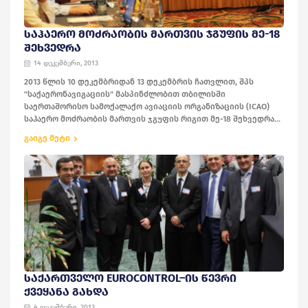
ᲡᲐᲰᲐᲔᲠᲝ ᲛᲝᲫᲠᲐᲝᲑᲘᲡ ᲛᲐᲠᲗᲕᲘᲡ ᲯᲒᲣᲤᲘᲡ ᲛᲔ-18
ᲨᲔᲮᲕᲔᲓᲠᲐ
14 დეკემბერი, 2013
2013 წლის 10 დეკემბრიდან 13 დეკემბრის ჩათვლით, შპს
"საქაერონავიგაციის" მასპინძლობით თბილისში
საერთაშორისო სამოქალაქო ავიაციის ორგანიზაციის (ICAO)
საჰაერო მოძრაობის მართვის ჯგუფის რიგით მე-18 შეხვედრა...
გაიგე მეტი
ᲡᲐᲥᲐᲠᲗᲕᲔᲚᲝ EUROCONTROL–ᲘᲡ ᲬᲔᲕᲠᲘ
ᲥᲕᲔᲧᲐᲜᲐ ᲒᲐᲮᲓᲐ
4 დეკემბერი, 2013