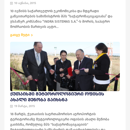
10 ივნისი, 2015
10 ივნისს საქართველოს ეკონომიკისა და მდგრადი
განვითარების სამინისტროს შპს “საქაერონავიგაციასა” და
ესპანურ კომპანია “INDRA SISTEMAS S.A.”-ს შორის, საჰაერო
მოძრაობის მართვის ავტო...
გაიგე მეტი
ᲥᲣᲗᲐᲘᲡᲨᲘ ᲛᲔᲢᲔᲝᲠᲝᲚᲝᲒᲘᲣᲠᲘ ᲝᲤᲘᲡᲘᲡ
ᲐᲮᲐᲚᲘ ᲨᲔᲜᲝᲑᲐ ᲒᲐᲘᲮᲡᲜᲐ
19 მარტი, 2015
18 მარტს, ქუთაისის საერთაშორისო აეროპორტის
ტერიტორიაზე მეტეოროლოგიური ოფისის ახალი შენობა
გაიხსნა, რომელიც შპს "საქაერონავიგაციის"
მეტეოროლოგიური სამსახურის დამკვირვებლებისა და