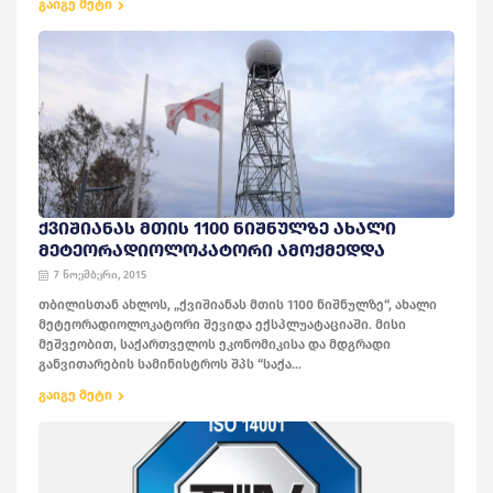
გაიგე მეტი
ᲥᲕᲘᲨᲘᲐᲜᲐᲡ ᲛᲗᲘᲡ 1100 ᲜᲘᲨᲜᲣᲚᲖᲔ ᲐᲮᲐᲚᲘ
ᲛᲔᲢᲔᲝᲠᲐᲓᲘᲝᲚᲝᲙᲐᲢᲝᲠᲘ ᲐᲛᲝᲥᲛᲔᲓᲓᲐ
7 ნოემბერი, 2015
თბილისთან ახლოს, „ქვიშიანას მთის 1100 ნიშნულზე“, ახალი
მეტეორადიოლოკატორი შევიდა ექსპლუატაციაში. მისი
მეშვეობით, საქართველოს ეკონომიკისა და მდგრადი
განვითარების სამინისტროს შპს “საქა...
გაიგე მეტი