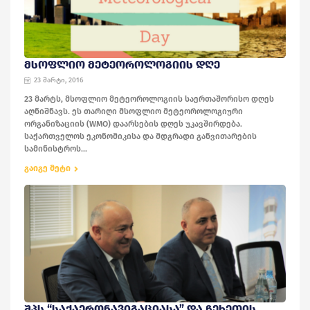
ᲛᲡᲝᲤᲚᲘᲝ ᲛᲔᲢᲔᲝᲠᲝᲚᲝᲒᲘᲘᲡ ᲓᲦᲔ
23 მარტი, 2016
23 მარტს, მსოფლიო მეტეოროლოგიის საერთაშორისო დღეს
აღნიშნავს. ეს თარიღი მსოფლიო მეტეოროლოგიური
ორგანიზაციის (WMO) დაარსების დღეს უკავშირდება.
საქართველოს ეკონომიკისა და მდგრადი განვითარების
სამინისტროს...
გაიგე მეტი
ᲨᲞᲡ “ᲡᲐᲥᲐᲔᲠᲝᲜᲐᲕᲘᲒᲐᲪᲘᲐᲡᲐ” ᲓᲐ ᲩᲔᲮᲔᲗᲘᲡ