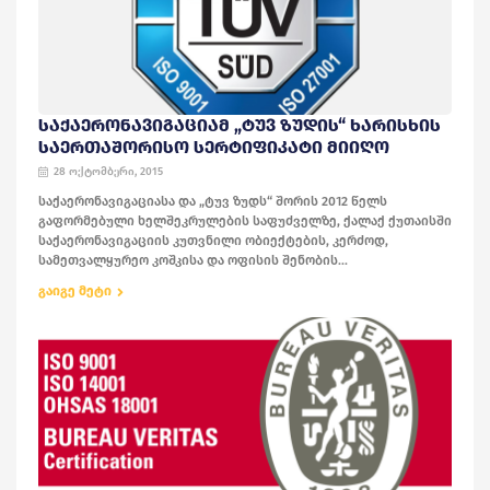
ᲡᲐᲥᲐᲔᲠᲝᲜᲐᲕᲘᲒᲐᲪᲘᲐᲛ „ᲢᲣᲕ ᲖᲣᲓᲘᲡ“ ᲮᲐᲠᲘᲡᲮᲘᲡ
ᲡᲐᲔᲠᲗᲐᲨᲝᲠᲘᲡᲝ ᲡᲔᲠᲢᲘᲤᲘᲙᲐᲢᲘ ᲛᲘᲘᲦᲝ
28 ოქტომბერი, 2015
საქაერონავიგაციასა და „ტუვ ზუდს“ შორის 2012 წელს
გაფორმებული ხელშეკრულების საფუძველზე, ქალაქ ქუთაისში
საქაერონავიგაციის კუთვნილი ობიექტების, კერძოდ,
სამეთვალყურეო კოშკისა და ოფისის შენობის...
გაიგე მეტი