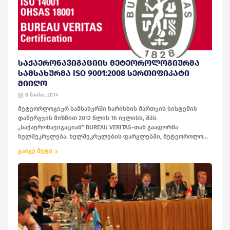
ᲡᲐᲥᲐᲔᲠᲝᲜᲐᲕᲘᲒᲐᲪᲘᲘᲡ ᲛᲔᲢᲔᲝᲠᲝᲚᲝᲒᲘᲣᲠᲛᲐ
ᲡᲐᲛᲡᲐᲮᲣᲠᲛᲐ ISO 9001:2008 ᲡᲔᲠᲗᲘᲤᲘᲙᲐᲢᲘ
ᲛᲘᲘᲦᲝ
8 მაისი, 2014
მეტეორლოგიურ სამსახურში ხარისხის მართვის სისტემის
დანერგვის მიზნით 2012 წლის 16 ივლისს, შპს
„საქაერონავიგაციამ“ BUREAU VERITAS-თან გააფორმა
ხელშეკრულება. ხელშეკრულების ფარგლებში, მეტეოროლო...
გაიგე მეტი