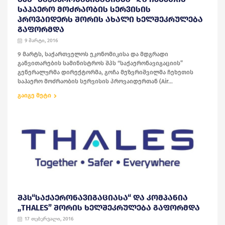
ᲡᲐᲰᲐᲔᲠᲝ ᲛᲝᲫᲠᲐᲝᲑᲘᲡ ᲡᲔᲠᲕᲘᲡᲘᲡ
ᲞᲠᲝᲕᲐᲘᲓᲔᲠᲡ ᲨᲝᲠᲘᲡ ᲐᲮᲐᲚᲘ ᲮᲔᲚᲨᲔᲙᲠᲣᲚᲔᲑᲐ
ᲒᲐᲤᲝᲠᲛᲓᲐ
9 მარტი, 2016
9 მარტს, საქართველოს ეკონომიკისა და მდგრადი
განვითარების სამინისტროს შპს “საქაერონავიგაციის”
გენერალურმა დირექტორმა, გოჩა მეზვრიშვილმა ჩეხეთის
საჰაერო მოძრაობის სერვისის პროვაიდერთან (Air...
გაიგე მეტი
ᲨᲞᲡ“ᲡᲐᲥᲐᲔᲠᲝᲜᲐᲕᲘᲒᲐᲪᲘᲐᲡᲐ“ ᲓᲐ ᲙᲝᲛᲞᲐᲜᲘᲐ
„THALES” ᲨᲝᲠᲘᲡ ᲮᲔᲚᲨᲔᲙᲠᲣᲚᲔᲑᲐ ᲒᲐᲤᲝᲠᲛᲓᲐ
17 თებერვალი, 2016