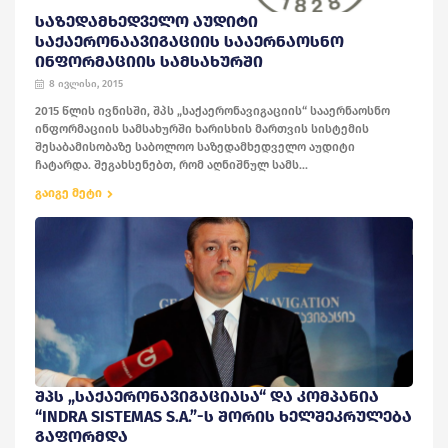
ᲡᲐᲖᲔᲓᲐᲛᲮᲔᲓᲕᲔᲚᲝ ᲐᲣᲓᲘᲢᲘ
ᲡᲐᲥᲐᲔᲠᲝᲜᲐᲐᲕᲘᲒᲐᲪᲘᲘᲡ ᲡᲐᲐᲔᲠᲜᲐᲝᲡᲜᲝ
ᲘᲜᲤᲝᲠᲛᲐᲪᲘᲘᲡ ᲡᲐᲛᲡᲐᲮᲣᲠᲨᲘ
8 ივლისი, 2015
2015 წლის ივნისში, შპს „საქაერონავიგაციის“ სააერნაოსნო
ინფორმაციის სამსახურში ხარისხის მართვის სისტემის
შესაბამისობაზე საბოლოო საზედამხედველო აუდიტი
ჩატარდა. შეგახსენებთ, რომ აღნიშნულ სამს...
გაიგე მეტი
ᲨᲞᲡ „ᲡᲐᲥᲐᲔᲠᲝᲜᲐᲕᲘᲒᲐᲪᲘᲐᲡᲐ“ ᲓᲐ ᲙᲝᲛᲞᲐᲜᲘᲐ
“INDRA SISTEMAS S.A.”-Ს ᲨᲝᲠᲘᲡ ᲮᲔᲚᲨᲔᲙᲠᲣᲚᲔᲑᲐ
ᲒᲐᲤᲝᲠᲛᲓᲐ