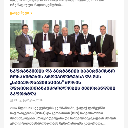
ოპერატიული რადიოცენტრის...
გაიგე მეტი
ᲡᲐᲤᲠᲐᲜᲒᲔᲗᲘᲡ ᲓᲐ ᲒᲔᲠᲛᲐᲜᲘᲘᲡ ᲡᲐᲐᲔᲠᲜᲐᲝᲡᲜᲝ
ᲛᲝᲡᲐᲮᲣᲠᲔᲑᲘᲡ ᲞᲠᲝᲕᲐᲘᲓᲔᲠᲔᲑᲡᲐ ᲓᲐ ᲨᲞᲡ
„ᲡᲐᲥᲐᲔᲠᲝᲜᲐᲕᲘᲒᲐᲪᲘᲐᲡ“ ᲨᲝᲠᲘᲡ
ᲣᲤᲠᲘᲔᲠᲗᲗᲐᲜᲐᲛᲨᲠᲝᲛᲚᲝᲑᲘᲡ ᲛᲔᲛᲝᲠᲐᲜᲓᲣᲛᲘ
ᲒᲐᲤᲝᲠᲛᲓᲐ
23 სექტემბერი, 2014
2014 წლის 23 სექტემბერს გერმანიაში, ქალაქ ლანგენში
საფრანგეთის (DSNA) და გერმანიის (DFS) სააერნაოსნო
მომსახურების პროვაიდერებსა და საქაერონავიგაციას შორის
ურთიერთთანამშრომლობის მემორანდუმი გაფორმდა....